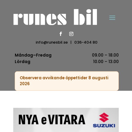
info@runesbil.se
|
036-404 80
Måndag–Fredag
09.00 – 18.00
Lördag
10.00 – 13.00
Observera avvikande öppettider 8 augusti
2026