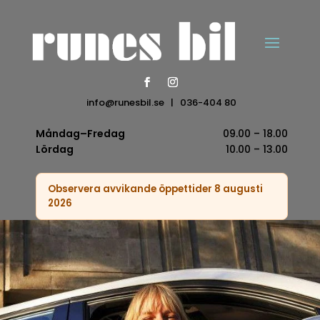
info@runesbil.se
|
036-404 80
Måndag–Fredag
09.00 – 18.00
Lördag
10.00 – 13.00
Observera avvikande öppettider 8 augusti
2026