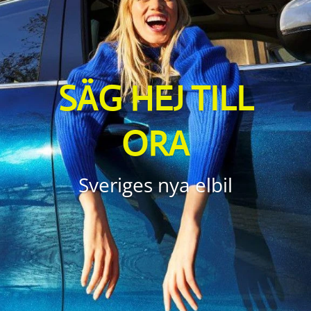
SÄG HEJ TILL
ORA
Sveriges nya elbil