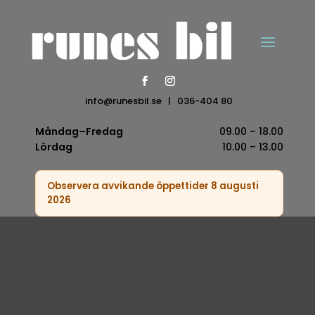
info@runesbil.se
|
036-404 80
Måndag–Fredag
09.00 – 18.00
Lördag
10.00 – 13.00
Observera avvikande öppettider 8 augusti
2026