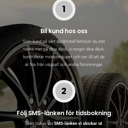
1
Bli kund hos oss
Som kund på vårt däckhotell behöver du inte
tänka mer på dina däck, vi rengör dina däck,
kontrollerar mönsterdjupet och ser till att de
är fria från vägsalt och andra föroreningar.
2
Följ SMS-länken för tidsbokning
Tider bokas via
SMS-länken vi skickar ut
.