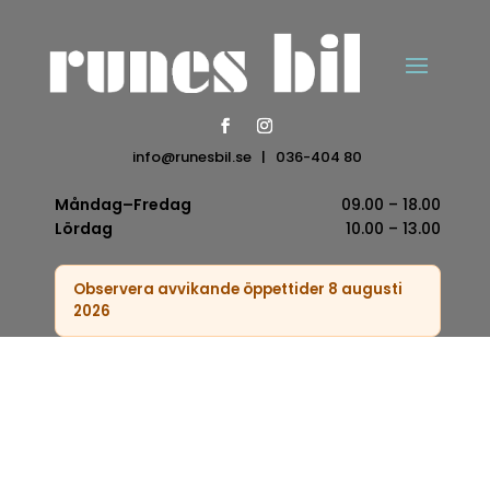
info@runesbil.se
|
036-404 80
Måndag–Fredag
09.00 – 18.00
Lördag
10.00 – 13.00
Observera avvikande öppettider 8 augusti
2026