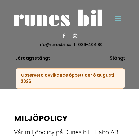
info@runesbil.se
|
036-404 80
Lördagsstängt
Stängt
Observera avvikande öppettider 8 augusti
2026
MILJÖPOLICY
Vår miljöpolicy på Runes bil i Habo AB