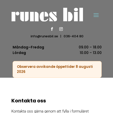
info@runesbil.se
|
036-404 80
Måndag–Fredag
09.00 – 18.00
Lördag
10.00 – 13.00
Observera avvikande öppettider 8 augusti
2026
Kontakta oss
Kontakta oss gärna genom att fylla i formuläret