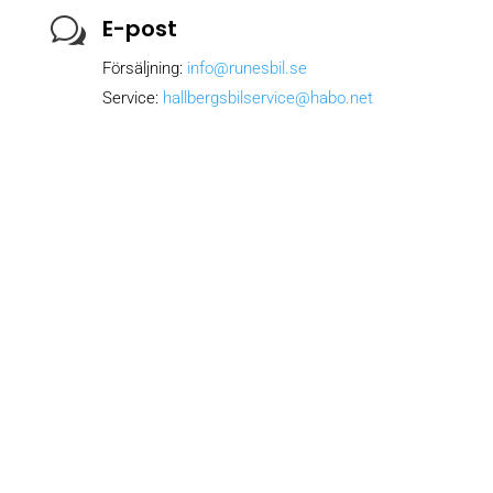
E-post
w
Försäljning:
info@runesbil.se
Service:
hallbergsbilservice@habo.net